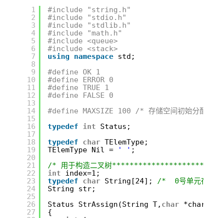
1
#include "string.h"
2
#include "stdio.h"    
3
#include "stdlib.h"   
4
#include "math.h"  
5
#include <queue>
6
#include <stack>
7
using
namespace
std;
8
9
#define OK 1
10
#define ERROR 0
11
#define TRUE 1
12
#define FALSE 0
13
14
#define MAXSIZE 100 /* 存储空间初始分配量 
15
16
typedef
int
Status;
17
18
typedef
char
TElemType;
19
TElemType Nil = 
' '
;
20
21
/* 用于构造二叉树*************************
22
int
index=1;
23
typedef
char
String[24]; 
/*  0号单元存放
24
String str;
25
26
Status StrAssign(String T,
char
*chars)
27
{ 