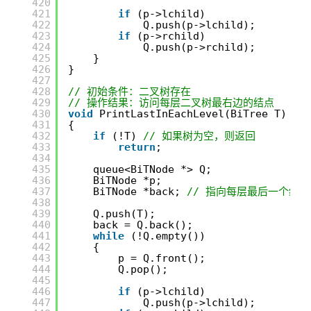
420
421
if
(p->lchild)
422
Q.push(p->lchild);
423
if
(p->rchild)
424
Q.push(p->rchild);
425
}
426
}
427
428
// 初始条件：二叉树存在
429
// 操作结果：访问每层二叉树最右边的结点
430
void
PrintLastInEachLevel(BiTree T)
431
{
432
if
(!T) 
// 如果树为空，则返回
433
return
;
434
435
queue<BiTNode *> Q;
436
BiTNode *p;
437
BiTNode *back; 
// 指向每层最后一个结
438
439
Q.push(T);
440
back = Q.back();
441
while
(!Q.empty())
442
{
443
p = Q.front();
444
Q.pop();
445
446
if
(p->lchild)
447
Q.push(p->lchild);