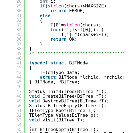
28
int
i;
29
if
(
strlen
(chars)>MAXSIZE)
30
return
ERROR;
31
else
32
{
33
T[0]=
strlen
(chars);
34
for
(i=1;i<=T[0];i++)
35
T[i]=*(chars+i-1);
36
return
OK;
37
}
38
}
39
/* ***********************************
40
41
typedef
struct
BiTNode
42
{
43
TElemType data;
44
struct
BiTNode *lchild, *rchild;
45
} BiTNode, *BiTree;
46
47
Status InitBiTree(BiTree *T);
48
void
CreateBiTree(BiTree *T);
49
void
DestroyBiTree(BiTree *T);
50
Status BiTreeEmpty(BiTree T);
51
TElemType Root(BiTree T);
52
TElemType Value(BiTree p);
53
void
visit(BiTree T);
54
55
int
BiTreeDepth(BiTree T);