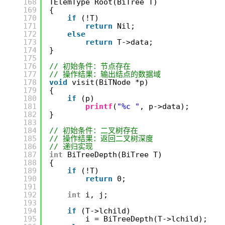
168
TElemType Root(BiTree T)
169
{
170
if
(!T)
171
return
Nil;
172
else
173
return
T->data;
174
}
175
176
// 初始条件：节点存在
177
// 操作结果：输出结点的数据域
178
void
visit(BiTNode *p)
179
{
180
if
(p)
181
printf
(
"%c "
, p->data);
182
}
183
184
// 初始条件：二叉树存在
185
// 操作结果：返回二叉树深度
186
// 递归实现
187
int
BiTreeDepth(BiTree T)
188
{
189
if
(!T)
190
return
0;
191
192
int
i, j;
193
194
if
(T->lchild)
195
i = BiTreeDepth(T->lchild); 
/