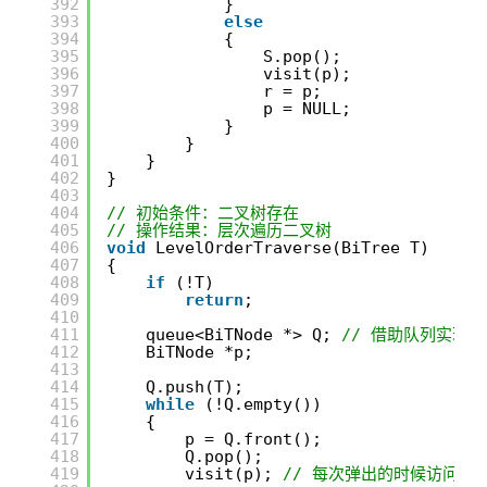
392
}
393
else
394
{
395
S.pop();
396
visit(p);
397
r = p;
398
p = NULL;
399
}
400
}
401
}
402
}
403
404
// 初始条件：二叉树存在
405
// 操作结果：层次遍历二叉树
406
void
LevelOrderTraverse(BiTree T)
407
{
408
if
(!T)
409
return
;
410
411
queue<BiTNode *> Q; 
// 借助队列实现
412
BiTNode *p;
413
414
Q.push(T);
415
while
(!Q.empty())
416
{
417
p = Q.front();
418
Q.pop();
419
visit(p); 
// 每次弹出的时候访问结