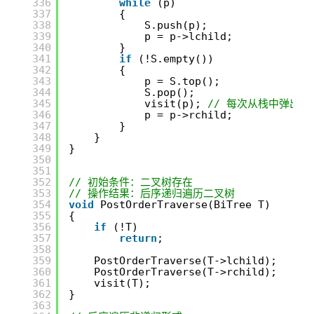
336
while
(p)
337
{
338
S.push(p);
339
p = p->lchild;
340
}
341
if
(!S.empty())
342
{
343
p = S.top();
344
S.pop();
345
visit(p); 
// 每次从栈中弹出
346
p = p->rchild;
347
}
348
}
349
}
350
351
352
// 初始条件：二叉树存在
353
// 操作结果：后序递归遍历二叉树
354
void
PostOrderTraverse(BiTree T)
355
{
356
if
(!T)
357
return
;
358
359
PostOrderTraverse(T->lchild);
360
PostOrderTraverse(T->rchild);
361
visit(T);
362
}
363