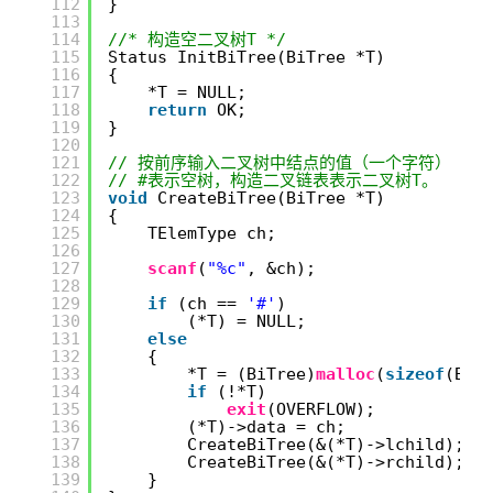
112
}
113
114
//* 构造空二叉树T */
115
Status InitBiTree(BiTree *T)
116
{
117
*T = NULL;
118
return
OK;
119
}
120
121
// 按前序输入二叉树中结点的值（一个字符）
122
// #表示空树，构造二叉链表表示二叉树T。 
123
void
CreateBiTree(BiTree *T)
124
{
125
TElemType ch;
126
127
scanf
(
"%c"
, &ch);
128
129
if
(ch == 
'#'
)
130
(*T) = NULL;
131
else
132
{
133
*T = (BiTree)
malloc
(
sizeof
(BiT
134
if
(!*T)
135
exit
(OVERFLOW);
136
(*T)->data = ch;
137
CreateBiTree(&(*T)->lchild);
138
CreateBiTree(&(*T)->rchild);
139
}