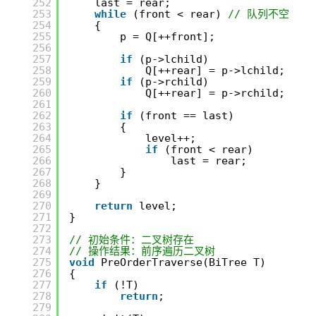
252
last = rear;
253
while
(front < rear) 
// 队列不空
254
{
255
p = Q[++front];
256
257
if
(p->lchild)
258
Q[++rear] = p->lchild;
259
if
(p->rchild)
260
Q[++rear] = p->rchild;
261
262
if
(front == last)
263
{
264
level++;
265
if
(front < rear)
266
last = rear;
267
}
268
}
269
270
return
level;
271
}
272
273
// 初始条件：二叉树存在
274
// 操作结果：前序遍历二叉树
275
void
PreOrderTraverse(BiTree T)
276
{
277
if
(!T)
278
return
;
279