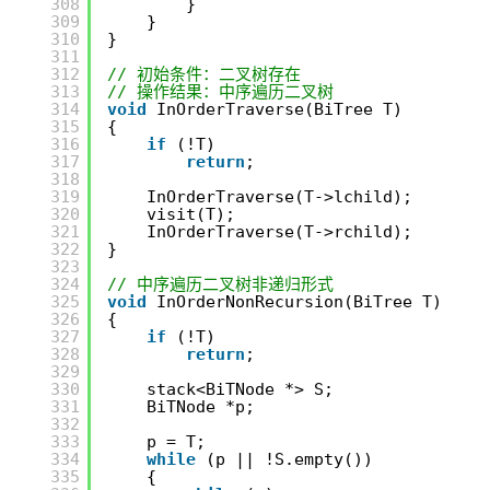
308
}
309
}
310
}
311
312
// 初始条件：二叉树存在
313
// 操作结果：中序遍历二叉树
314
void
InOrderTraverse(BiTree T)
315
{
316
if
(!T)
317
return
;
318
319
InOrderTraverse(T->lchild);
320
visit(T);
321
InOrderTraverse(T->rchild);
322
}
323
324
// 中序遍历二叉树非递归形式
325
void
InOrderNonRecursion(BiTree T)
326
{
327
if
(!T)
328
return
;
329
330
stack<BiTNode *> S;
331
BiTNode *p;
332
333
p = T;
334
while
(p || !S.empty())
335
{