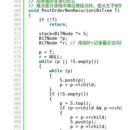
364
// 后序遍历非递归形式
365
// 难点是分清栈中弹出根结点时，是从左子树弹出
366
void
PostOrderNonRecurion(BiTree T)
367
{
368
if
(!T)
369
return
;
370
371
stack<BiTNode *> S;
372
BiTNode *p;
373
BiTNode *r; 
// 用指针r记录最近访问的结
374
375
p = T;
376
r = NULL;
377
while
(p || !S.empty())
378
{
379
while
(p)
380
{
381
S.push(p);
382
p = p->lchild;
383
}
384
if
(!S.empty())
385
{
386
p = S.top();
387
if
(p->rchild && p->rchild
388
{
389
p = p->rchild;
390
S.push(p);
391
p = p->lchild;