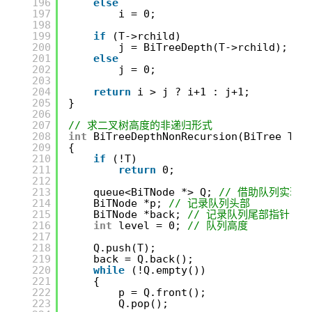
196
else
197
i = 0;
198
199
if
(T->rchild)
200
j = BiTreeDepth(T->rchild); 
/
201
else
202
j = 0;
203
204
return
i > j ? i+1 : j+1;
205
}
206
207
// 求二叉树高度的非递归形式
208
int
BiTreeDepthNonRecursion(BiTree T)
209
{
210
if
(!T)
211
return
0;
212
213
queue<BiTNode *> Q; 
// 借助队列实现
214
BiTNode *p; 
// 记录队列头部
215
BiTNode *back; 
// 记录队列尾部指针
216
int
level = 0; 
// 队列高度
217
218
Q.push(T);
219
back = Q.back();
220
while
(!Q.empty())
221
{
222
p = Q.front();
223
Q.pop();