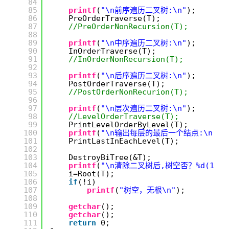
84
85
printf
(
"\n前序遍历二叉树:\n"
);
86
PreOrderTraverse(T);
87
//PreOrderNonRecursion(T);
88
89
printf
(
"\n中序遍历二叉树:\n"
);
90
InOrderTraverse(T);
91
//InOrderNonRecursion(T);
92
93
printf
(
"\n后序遍历二叉树:\n"
);
94
PostOrderTraverse(T);
95
//PostOrderNonRecurion(T);
96
97
printf
(
"\n层次遍历二叉树:\n"
);
98
//LevelOrderTraverse(T);
99
PrintLevelOrderByLevel(T);
100
printf
(
"\n输出每层的最后一个结点:\n"
);
101
PrintLastInEachLevel(T);
102
103
DestroyBiTree(&T);
104
printf
(
"\n清除二叉树后,树空否？%d(1:是 
105
i=Root(T);
106
if
(!i)
107
printf
(
"树空，无根\n"
);
108
109
getchar
();
110
getchar
();
111
return
0;