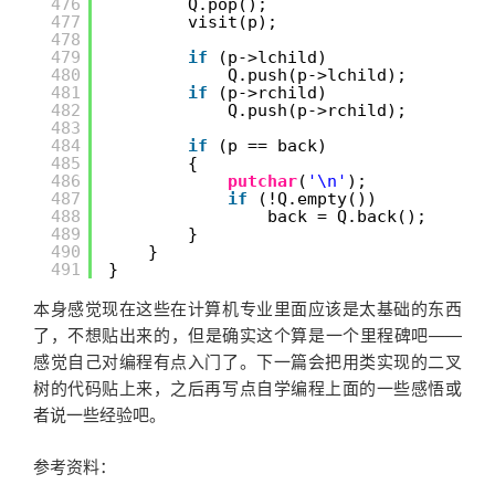
476
Q.pop();
477
visit(p);
478
479
if
(p->lchild)
480
Q.push(p->lchild);
481
if
(p->rchild)
482
Q.push(p->rchild);
483
484
if
(p == back)
485
{
486
putchar
(
'\n'
);
487
if
(!Q.empty())
488
back = Q.back();
489
}
490
}
491
}
本身感觉现在这些在计算机专业里面应该是太基础的东西
了，不想贴出来的，但是确实这个算是一个里程碑吧——
感觉自己对编程有点入门了。下一篇会把用类实现的二叉
树的代码贴上来，之后再写点自学编程上面的一些感悟或
者说一些经验吧。
参考资料：