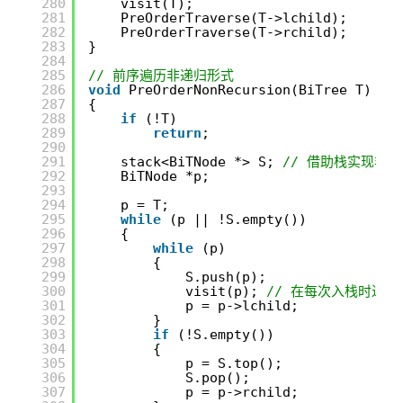
280
visit(T);
281
PreOrderTraverse(T->lchild);
282
PreOrderTraverse(T->rchild);
283
}
284
285
// 前序遍历非递归形式
286
void
PreOrderNonRecursion(BiTree T)
287
{
288
if
(!T)
289
return
;
290
291
stack<BiTNode *> S; 
// 借助栈实现非
292
BiTNode *p;
293
294
p = T;
295
while
(p || !S.empty())
296
{
297
while
(p)
298
{
299
S.push(p);
300
visit(p); 
// 在每次入栈时进行
301
p = p->lchild;
302
}
303
if
(!S.empty())
304
{
305
p = S.top(); 
306
S.pop();
307
p = p->rchild;