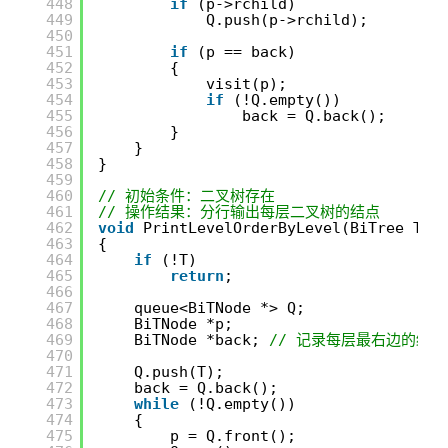
448
if
(p->rchild)
449
Q.push(p->rchild);
450
451
if
(p == back)
452
{
453
visit(p);
454
if
(!Q.empty())
455
back = Q.back();
456
}
457
}
458
}
459
460
// 初始条件：二叉树存在
461
// 操作结果：分行输出每层二叉树的结点
462
void
PrintLevelOrderByLevel(BiTree T)
463
{
464
if
(!T)
465
return
;
466
467
queue<BiTNode *> Q;
468
BiTNode *p;
469
BiTNode *back; 
// 记录每层最右边的结
470
471
Q.push(T);
472
back = Q.back();
473
while
(!Q.empty())
474
{
475
p = Q.front();