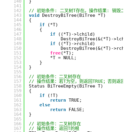
140
}
141
142
// 初始条件: 二叉树T存在。操作结果: 销毁二叉树
143
void
DestroyBiTree(BiTree *T)
144
{
145
if
(*T)
146
{
147
if
((*T)->lchild)
148
DestroyBiTree(&(*T)->lchil
149
if
((*T)->rchild)
150
DestroyBiTree(&(*T)->rchil
151
free
(*T);
152
*T = NULL;
153
}
154
}
155
156
// 初始条件：二叉树存在
157
// 操作结果：若T为空，则返回TRUE；否则返回FAL
158
Status BiTreeEmpty(BiTree T)
159
{
160
if
(!T)
161
return
TRUE;
162
else
163
return
FALSE;
164
}
165
166
// 初始条件：二叉树存在
167
// 操作结果：返回T的根