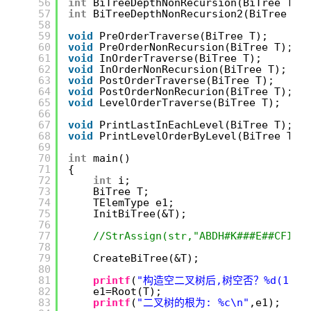
56
int
BiTreeDepthNonRecursion(BiTree T);
57
int
BiTreeDepthNonRecursion2(BiTree T)
58
59
void
PreOrderTraverse(BiTree T);
60
void
PreOrderNonRecursion(BiTree T);
61
void
InOrderTraverse(BiTree T);
62
void
InOrderNonRecursion(BiTree T);
63
void
PostOrderTraverse(BiTree T);
64
void
PostOrderNonRecurion(BiTree T);
65
void
LevelOrderTraverse(BiTree T);
66
67
void
PrintLastInEachLevel(BiTree T);
68
void
PrintLevelOrderByLevel(BiTree T);
69
70
int
main()
71
{
72
int
i;
73
BiTree T;
74
TElemType e1;
75
InitBiTree(&T);
76
77
//StrAssign(str,"ABDH#K###E##CFI##
78
79
CreateBiTree(&T);
80
81
printf
(
"构造空二叉树后,树空否？%d(1:是 0
82
e1=Root(T);
83
printf
(
"二叉树的根为: %c\n"
,e1);