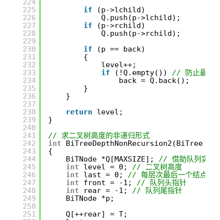
224
225
if
(p->lchild)
226
Q.push(p->lchild);
227
if
(p->rchild)
228
Q.push(p->rchild);
229
230
if
(p == back)
231
{
232
level++;
233
if
(!Q.empty()) 
// 防止最后
234
back = Q.back();
235
}
236
}
237
238
return
level;
239
}
240
241
// 求二叉树高度的非递归形式
242
int
BiTreeDepthNonRecursion2(BiTree T)
243
{
244
BiTNode *Q[MAXSIZE]; 
// 借助队列实
245
int
level = 0; 
// 二叉树高度
246
int
last = 0; 
// 每层次最后一个结点
247
int
front = -1; 
// 队列头指针
248
int
rear = -1; 
// 队列尾指针
249
BiTNode *p;
250
251
Q[++rear] = T;