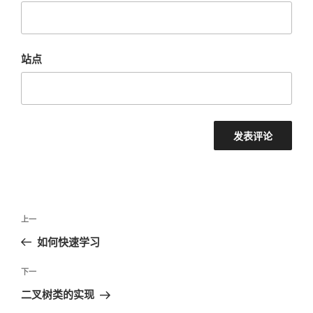
站点
文
上
上一
章
一
如何快速学习
导
篇
航
文
下
下一
章
一
二叉树类的实现
篇